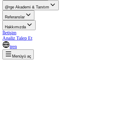
@rge Akademi & Tanıtım
Referanslar
Hakkımızda
İletişim
Analiz Talep Et
tr
en
Menüyü aç