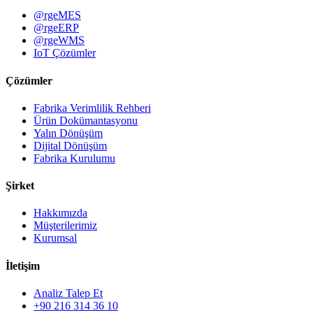
@rgeMES
@rgeERP
@rgeWMS
IoT Çözümler
Çözümler
Fabrika Verimlilik Rehberi
Ürün Dokümantasyonu
Yalın Dönüşüm
Dijital Dönüşüm
Fabrika Kurulumu
Şirket
Hakkımızda
Müşterilerimiz
Kurumsal
İletişim
Analiz Talep Et
+90 216 314 36 10